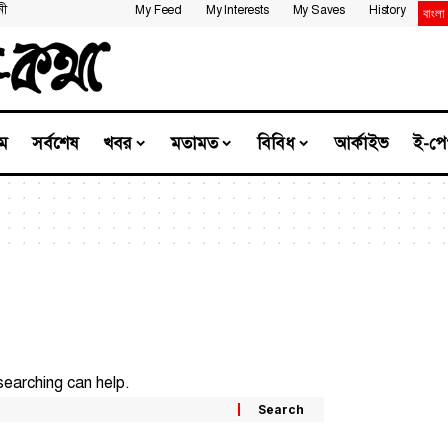
নী
My Feed
My Interests
My Saves
History
ম
সর্বশেষ
খবর
মতামত
বিবিধ
আর্কাইভ
ই-পে
searching can help.