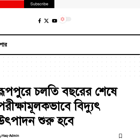
Subscribe
পার
রূপপুরে চলতি বছরের শেষে
পরীক্ষামূলকভাবে বিদ্যুৎ
উৎপাদন শুরু হবে
y
Haq-Admin