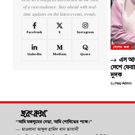
of a vast audience. Stay ahead with real-
time updates on the latest events, trends.
Facebook
X
Instagram
দেশের কথা
LinkedIn
Medium
Quora
এস আলম
দেশে ফেরা
দুদক
By
Haq-Admin
“আমি মজলুমের নেতা, আমি শোষিতের পক্ষে।”
—
মাওলানা আব্দুল হামিদ খান ভাসানী