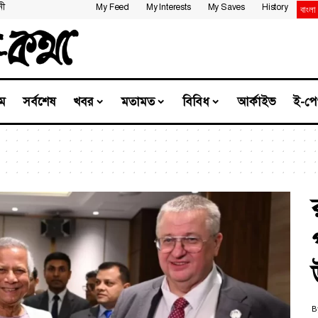
নী
My Feed
My Interests
My Saves
History
ম
সর্বশেষ
খবর
মতামত
বিবিধ
আর্কাইভ
ই-পে
B