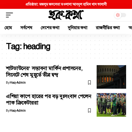
হোম
সর্বশেষ
দেশের কথা
দুনিয়ার কথা
রাজনীতির কথা
অর
Tag:
heading
শাটডাউনের’ সম্ভাবনা মার্কিন প্রশাসনের,
সিনেটে শেষ মুহূর্তে তীব্র দ্বন্দ্ব
By
Haq-Admin
এশিয়া কাপে হারের পর বড় দুঃসংবাদ পেলেন
পাক ক্রিকেটাররা
By
Haq-Admin