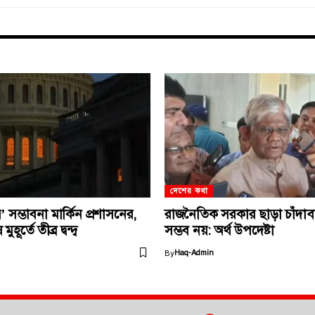
দেশের কথা
সম্ভাবনা মার্কিন প্রশাসনের,
রাজনৈতিক সরকার ছাড়া চাঁদাবাজি
ূর্তে তীব্র দ্বন্দ্ব
সম্ভব নয়: অর্থ উপদেষ্টা
By
Haq-Admin