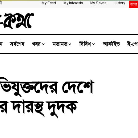
নী
My Feed
My Interests
My Saves
History
ম
সর্বশেষ
খবর
মতামত
বিবিধ
আর্কাইভ
ই-পে
িযুক্তদের দেশে
 দারস্থ দুদক