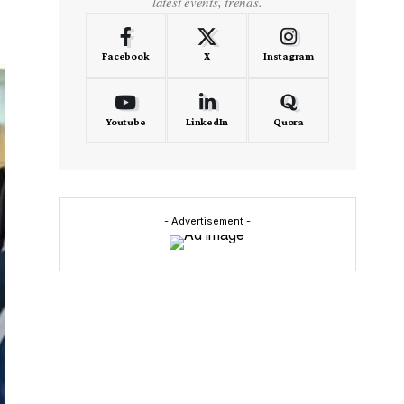
latest events, trends.
Facebook
X
Instagram
Youtube
LinkedIn
Quora
- Advertisement -