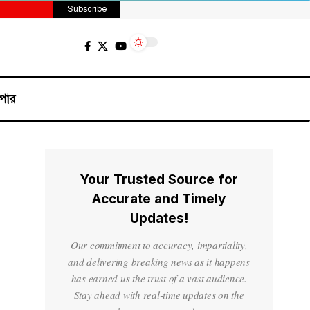
Subscribe
পার
Your Trusted Source for
Accurate and Timely
Updates!
Our commitment to accuracy, impartiality,
and delivering breaking news as it happens
has earned us the trust of a vast audience.
Stay ahead with real-time updates on the