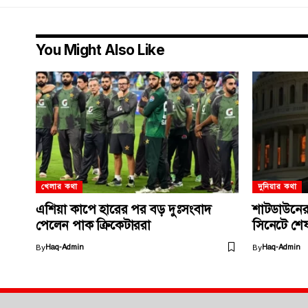
You Might Also Like
খেলার কথা
দুনিয়ার কথা
এশিয়া কাপে হারের পর বড় দুঃসংবাদ
শাটডাউনের’ 
পেলেন পাক ক্রিকেটাররা
সিনেটে শেষ মুহ
By
Haq-Admin
By
Haq-Admin