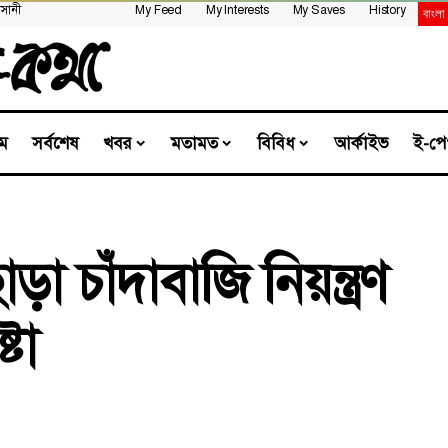
সানী
My Feed
My Interests
My Saves
History
ম
সর্বশেষ
খবর
মতামত
বিবিধ
আর্কাইভ
ই-পে
 চাঁদাবাজি নিয়ন্ত্রণ
্টা