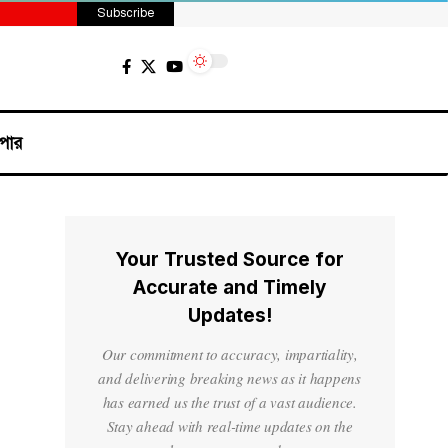
Subscribe
পার
Your Trusted Source for
Accurate and Timely
Updates!
Our commitment to accuracy, impartiality,
and delivering breaking news as it happens
has earned us the trust of a vast audience.
Stay ahead with real-time updates on the