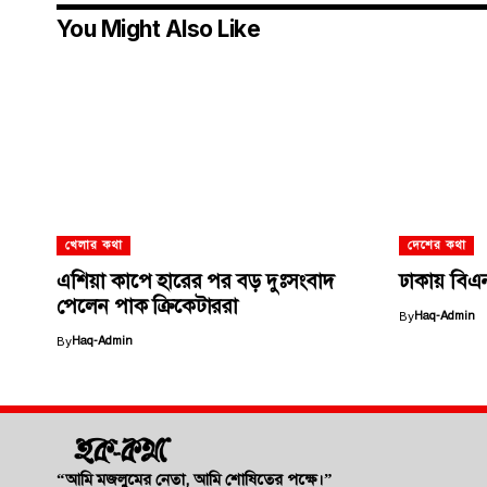
You Might Also Like
খেলার কথা
দেশের কথা
এশিয়া কাপে হারের পর বড় দুঃসংবাদ
ঢাকায় বিএ
পেলেন পাক ক্রিকেটাররা
By
Haq-Admin
By
Haq-Admin
“আমি মজলুমের নেতা, আমি শোষিতের পক্ষে।”