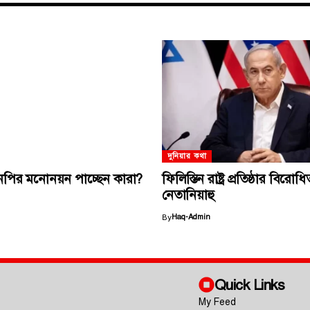
দুনিয়ার কথা
নপির মনোনয়ন পাচ্ছেন কারা?
ফিলিস্তিন রাষ্ট্র প্রতিষ্ঠার বিরো
নেতানিয়াহু
By
Haq-Admin
Quick Links
My Feed